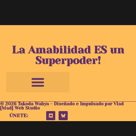
La Amabilidad ES un
Superpoder!
© 2026 Takoda Wahya – Diseñado e Impulsado por Vlad
[Mad] Web Studio
ÚNETE: